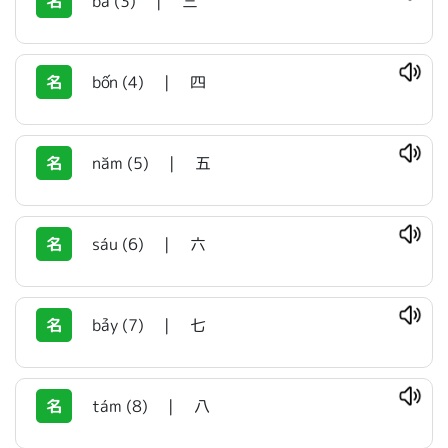
名
ba (3)
|
三
名
bốn (4)
|
四
名
năm (5)
|
五
名
sáu (6)
|
六
名
bảy (7)
|
七
名
tám (8)
|
八