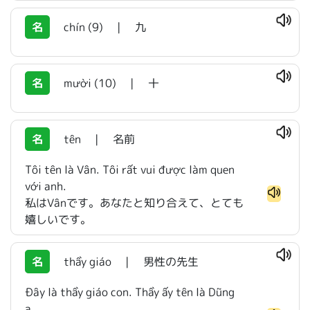
名
chín (9)
|
九
名
mười (10)
|
十
名
tên
|
名前
Tôi tên là Vân. Tôi rất vui được làm quen
với anh.
私はVânです。あなたと知り合えて、とても
嬉しいです。
名
thầy giáo
|
男性の先生
Đây là thầy giáo con. Thầy ấy tên là Dũng
ạ.