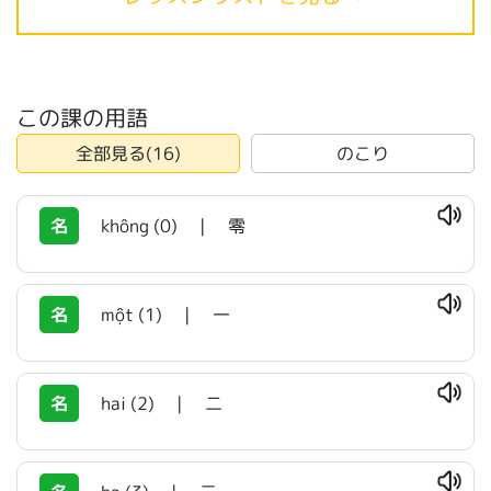
この課の用語
全部見る(16)
のこり
名
không (0)
|
零
名
một (1)
|
一
名
hai (2)
|
二